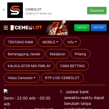
×
CEMESLOT
Download
CEMESLOT Mobile App
MASUK
DAFTAR
TENTANG KAMI
MOBILE
Info
Bertanggung Jawab
Kebijakan
Phising
KALKULATOR MIX PARLAY
CARA BETTING
Video Cemeslot
RTP-LIVE-CEMESLOT
Jadwal bank
sewaktu-waktu dapat
Senin : 22:00 wib - 00:30
berubah tanpa
wib